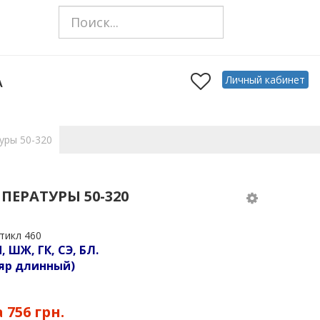
Личный кабинет
А
уры 50-320
ПЕРАТУРЫ 50-320
тикл 460
, ШЖ, ГК, СЭ, БЛ.
яр длинный)
а
756 грн.