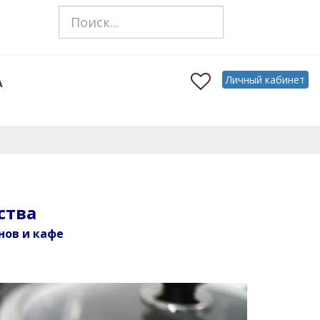
Личный кабинет
А
ства
нов и кафе