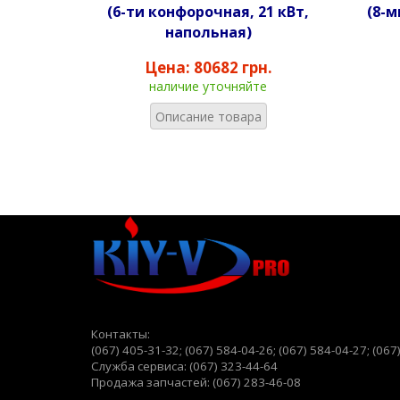
(6-ти конфорочная, 21 кВт,
(8-м
напольная)
Цена:
80682 грн.
наличие уточняйте
Описание товара
Контакты:
(067) 405-31-32;
(067) 584-04-26;
(067) 584-04-27; (067
Служба сервиса: (067) 323-44-64
Продажа запчастей: (067) 283-46-08