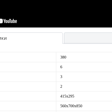
ики
380
6
3
2
415х295
560х700х850