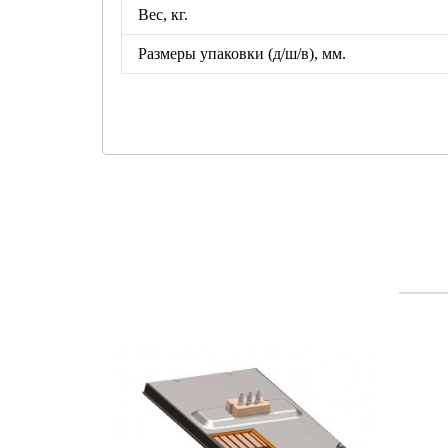
Вес, кг.
Размеры упаковки
(д/ш/в), мм.