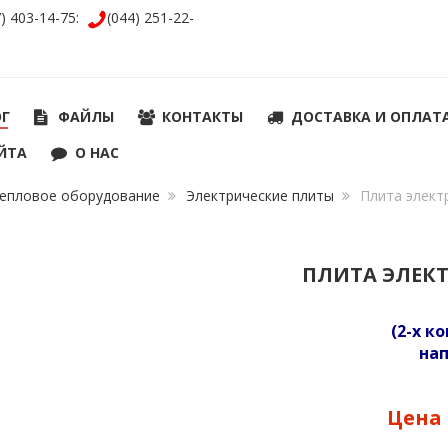
7) 403-14-75:
(044) 251-22-
ОГ
ФАЙЛЫ
КОНТАКТЫ
ДОСТАВКА И ОПЛАТ
ЙТА
О НАС
епловое оборудование
Электрические плиты
Плита элект
ПЛИТА ЭЛЕКТ
(2-х к
на
Цена