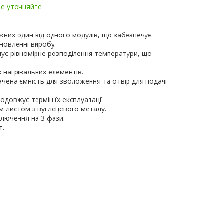
ие уточняйте
них один від одного модулів, що забезпечує
новленні виробу.
чує рівномірне розподілення температури, що
х нагрівальних елементів.
ачена ємність для зволоження та отвір для подачі
одовжує термін їх експлуатації
 листом з вуглецевого металу.
ключення на 3 фази.
т.