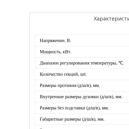
Характерист
Напряжение, В.
Мощность, кВт.
Диапазон регулирования температуры, ℃.
Количество секций, шт.
Размеры противня
(д/ш/в), мм.
Внутренние размеры духовки
(д/ш/в), мм.
Размеры без подставки
(д/ш/в), мм.
Габаритные размеры (д/ш/в), мм.