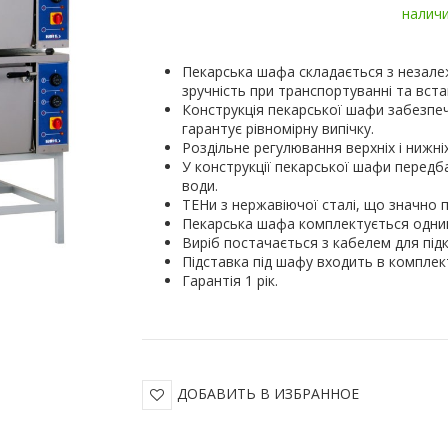
налич
Пекарська шафа складається з незалеж
зручність при транспортуванні та вста
Конструкція пекарської шафи забезпе
гарантує рівномірну випічку.
Роздільне регулювання верхніх і нижні
У конструкції пекарської шафи передб
води.
ТЕНи з нержавіючої сталі, що значно п
Пекарська шафа комплектується одним
Виріб постачається з кабелем для під
Підставка під шафу входить в комплек
Гарантія 1 рік.
ДОБАВИТЬ В ИЗБРАННОЕ