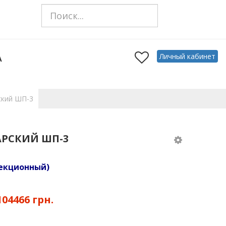
Личный кабинет
А
ский ШП-3
АРСКИЙ ШП-3
секционный)
104466 грн.