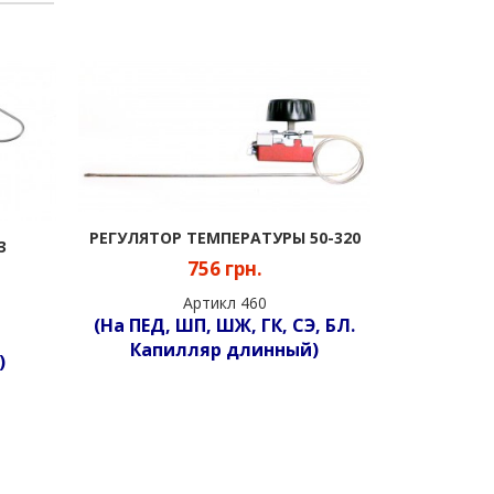
РЕГУЛЯТОР ТЕМПЕРАТУРЫ 50-320
ТЭН 29
3
756 грн.
Артикл 460
(На ПЕД, ШП, ШЖ, ГК, СЭ, БЛ.
Капилляр длинный)
на п
)