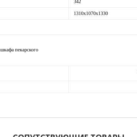
342
1310х1070х1330
афа пекарского