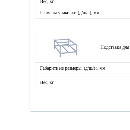
Вес, кг.
Размеры упаковки
(д/ш/в), мм.
Подставка для шк
Габаритные размеры, (д/ш/в), мм.
Вес, кг.