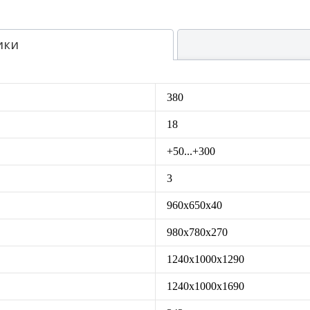
ики
380
18
+50...+300
3
960х650х40
980х780х270
1240x1000x1290
1240x1000x1690