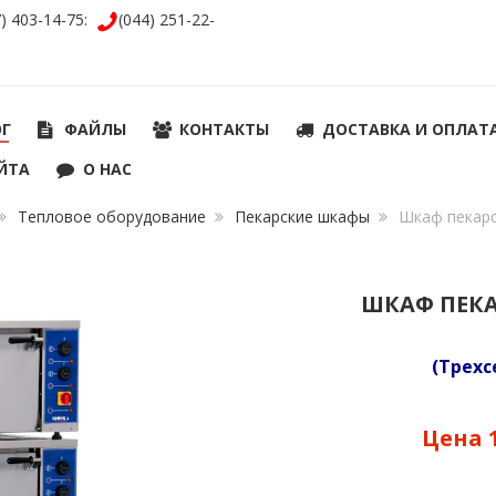
7) 403-14-75:
(044) 251-22-
ОГ
ФАЙЛЫ
КОНТАКТЫ
ДОСТАВКА И ОПЛАТ
ЙТА
О НАС
Тепловое оборудование
Пекарские шкафы
Шкаф пекар
ШКАФ ПЕК
(Трех
Цена