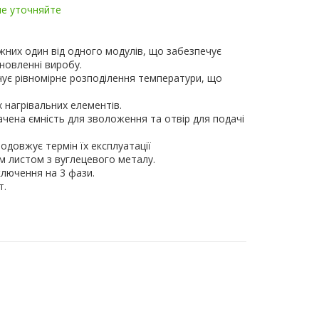
ие уточняйте
них один від одного модулів, що забезпечує
новленні виробу.
чує рівномірне розподілення температури, що
х нагрівальних елементів.
ачена ємність для зволоження та отвір для подачі
одовжує термін їх експлуатації
 листом з вуглецевого металу.
ключення на 3 фази.
т.