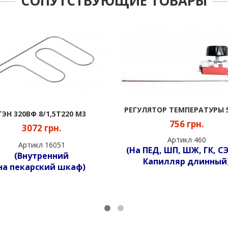
СОПУТСТВУЮЩИЕ ТОВАРЫ
РЕГУЛЯТОР ТЕМПЕРАТУРЫ 50-320
ТЭН 296ВКВ 8/1,
756 грн.
2868 грн
Артикл 460
Артикл 159
(На ПЕД, ШП, ШЖ, ГК, СЭ, БЛ.
(контурн
Капилляр длинный)
на пекарский