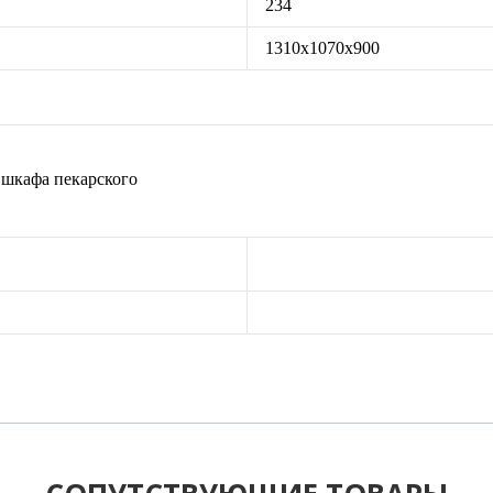
234
1310х1070х900
афа пекарского