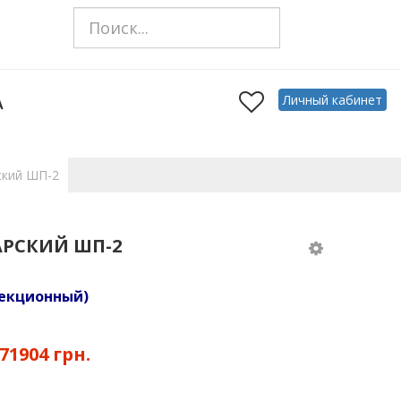
Личный кабинет
А
ский ШП-2
АРСКИЙ ШП-2
екционный)
71904 грн.