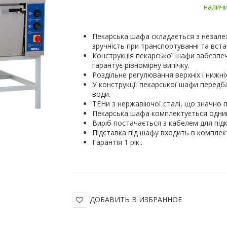
налич
Пекарська шафа складається з незалеж
зручність при транспортуванні та вста
Конструкція пекарської шафи забезпе
гарантує рівномірну випічку.
Роздільне регулювання верхніх і нижні
У конструкції пекарської шафи передб
води.
ТЕНи з нержавіючої сталі, що значно п
Пекарська шафа комплектується одним
Виріб постачається з кабелем для під
Підставка під шафу входить в комплек
Гарантія 1 рік..
ДОБАВИТЬ В ИЗБРАННОЕ