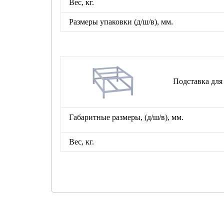
Вес, кг.
Размеры упаковки
(д/ш/в), мм.
Подставка для шк
Габаритные размеры, (д/ш/в), мм.
Вес, кг.