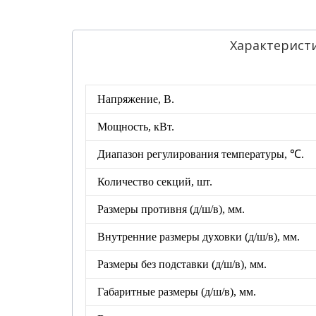
Характерист
Напряжение, В.
Мощность, кВт.
Диапазон регулирования температуры, ℃.
Количество секций, шт.
Размеры противня
(д/ш/в), мм.
Внутренние размеры духовки
(д/ш/в), мм.
Размеры без подставки
(д/ш/в), мм.
Габаритные размеры (д/ш/в), мм.