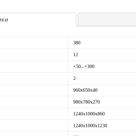
ики
380
12
+50...+300
2
960х650х40
980х780х270
1240x1000x860
1240x1000x1230