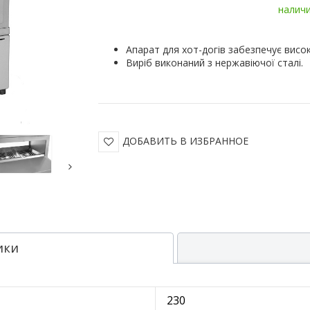
налич
Апарат для хот-догів забезпечує висок
Виріб виконаний з нержавіючої сталі.
ДОБАВИТЬ В ИЗБРАННОЕ
ики
230