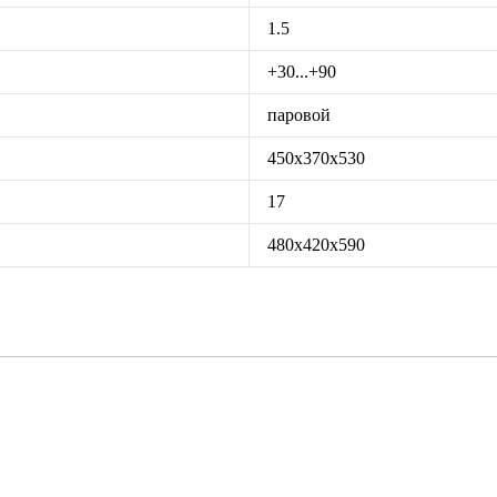
1.5
+30...+90
паровой
450х370х530
17
480х420х590