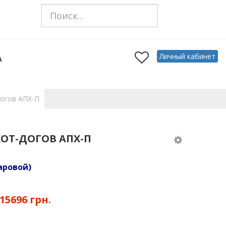
Личный кабинет
А
догов АПХ-П
ХОТ-ДОГОВ АПХ-П
аровой)
15696 грн.