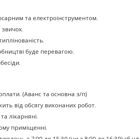
юсарним та електроінструментом.
 звичок.
типлінованість.
обництві буде перевагою.
вбесіди.
плати. (Аванс та основна з/п)
жить від обсягу виконаних робот.
та лікарняні.
ому приміщенні.
ждень з 7:00 до 15:30 (чи з 8:00 до 16:30) сб.нд.