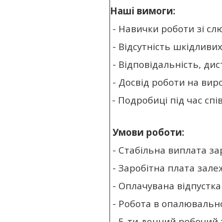
Наші вимоги:
- Навички роботи зі сл
- Відсутність шкідливих
- Відповідальність, дис
- Досвід роботи на вир
- Подробиці під час спі
Умови роботи:
- Стабільна виплата зар
- Заробітна плата зале
- Оплачувана відпустка 
- Робота в опалювальн
- 5-ти денний робочий ти