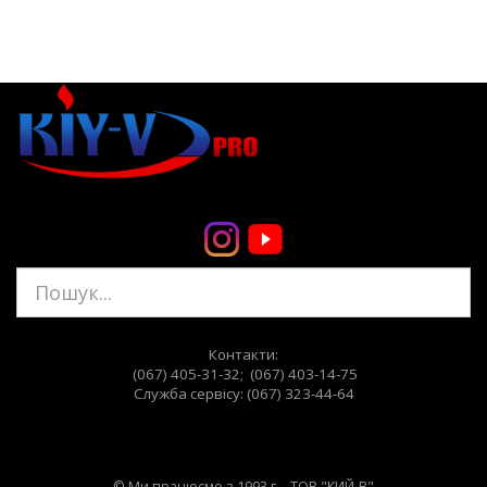
Контакти:
(067) 405-31-32; (067) 403-14-75
Служба сервiсу: (067) 323-44-64
© Ми працюємо з 1993 г. - ТОВ "КИЙ-В"