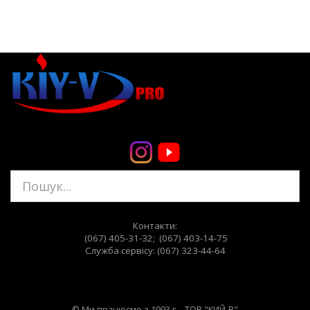
Контакти:
(067) 405-31-32; (067) 403-14-75
Служба сервiсу: (067) 323-44-64
© Ми працюємо з 1993 г. - ТОВ "КИЙ-В"