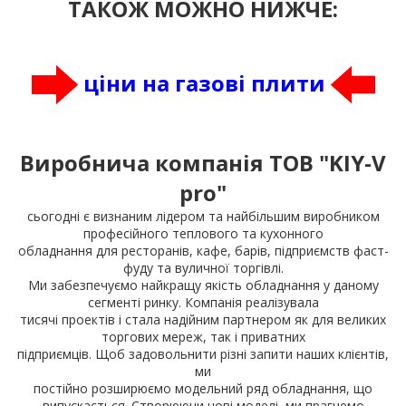
ТАКОЖ МОЖНО НИЖЧЕ:
цiни на газовi плити
Виробнича компанія ТОВ "KIY-V
pro"
сьогодні є визнаним лідером та найбільшим виробником
професійного теплового та кухонного
обладнання для ресторанів, кафе, барів, підприємств фаст-
фуду та вуличної торгівлі.
Ми забезпечуємо найкращу якість обладнання у даному
сегменті ринку. Компанія реалізувала
тисячі проектів і стала надійним партнером як для великих
торгових мереж, так і приватних
підприємців. Щоб задовольнити різні запити наших клієнтів,
ми
постійно розширюємо модельний ряд обладнання, що
випускається. Створюючи нові моделі, ми прагнемо