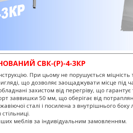
ОВАНИЙ СВК-(Р)-4-3КР
нструкцію. При цьому не порушується міцність та
 вигляді, що дозволяє заощаджувати місце під ч
обладнані захистом від перегріву, що гарантує 
борт заввишки 50 мм, що оберігає від потраплянн
нержавіючої сталі і посилена з внутрішнього бо
 стільниці.
інших меблів за індивідуальним замовленням.