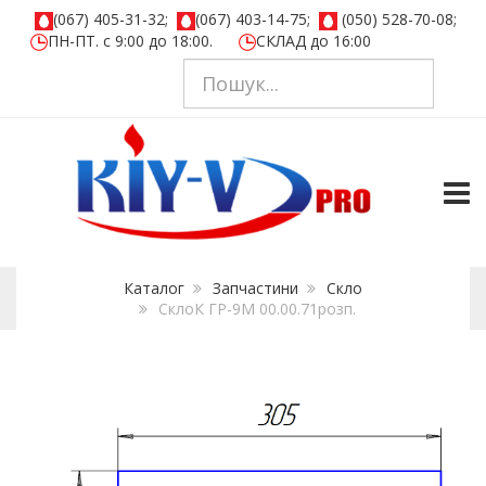
(067) 405-31-32;
(067) 403-14-75;
(050) 528-70-08;
ПН-ПТ. с 9:00 до 18:00.
СКЛАД до 16:00
TOGG
Каталог
Запчастини
Скло
СклоК ГР-9М 00.00.71розп.