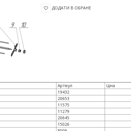
ДОДАТИ В ОБРАНЕ
Артікул
Ціна
19432
20653
11575
11279
20645
15026
8009