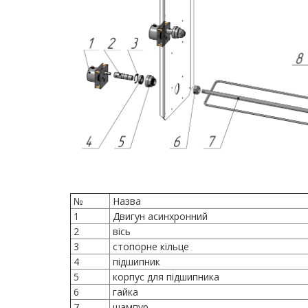
№
Назва
1
Двигун асинхронний
2
вісь
3
стопорне кільце
4
підшипник
5
корпус для підшипника
6
гайка
7
шампур