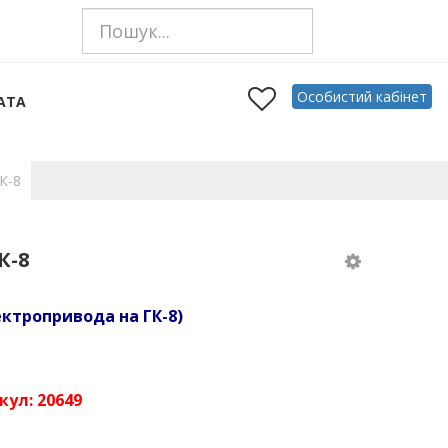
Особистий кабінет
АТА
К-8
К-8
ектропривода на ГК-8)
кул:
20649