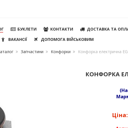
ОГ
БУКЛЕТИ
КОНТАКТИ
ДОСТАВКА ТА ОПЛ
ВАКАНСІЇ
ДОПОМОГА ВІЙСЬКОВИМ
аталог
Запчастини
Конфорки
Конфорка електрична E
КОНФОРКА Е
(На
Марм
Ціна