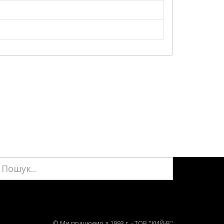
© Ми працюємо з 1993 г. - ТОВ "КИЙ-В"