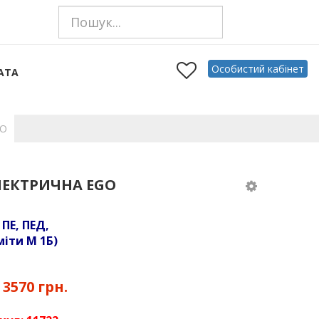
Особистий кабінет
АТА
GO
ЛЕКТРИЧНА EGO
 ПЕ, ПЕД,
іти М 1Б)
:
3570 грн.