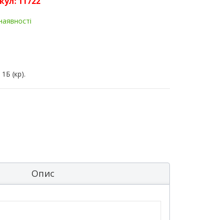
кул:
11722
 наявності
1Б (кр).
Опис