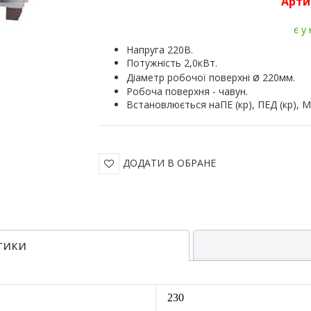
Арти
є у
Напруга 220В.
Потужність 2,0кВт.
ø
Діаметр робочої поверхні
220мм.
Робоча поверхня - чавун.
Встановлюється наПЕ (кр), ПЕД (кр), М 
ДОДАТИ В ОБРАНЕ
тики
230