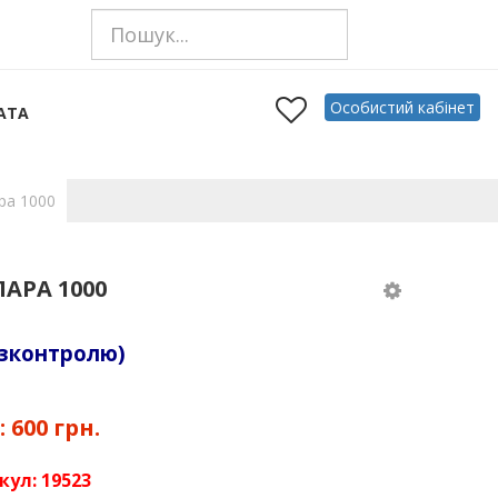
Особистий кабінет
АТА
ра 1000
АРА 1000
азконтролю)
:
600 грн.
кул:
19523