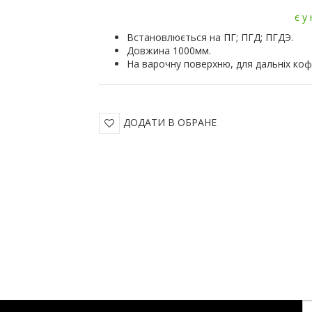
є у
Встановлюється на ПГ; ПГД; ПГДЭ.
Довжина 1000мм.
На варочну поверхню, для дальніх коф
ДОДАТИ В ОБРАНЕ