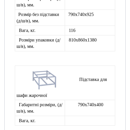
ш/в), мм.
Розмір без підставки
790х740х925
(д/ш/в), мм.
Вага, кг.
116
Розміри упаковки
(д/
810х860х1380
ш/в), мм.
Підставка для
шафи жарочної
Габаритні розміри, (д/
790х740х400
ш/в), мм.
Вага, кг.