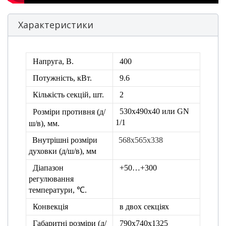
Характеристики
Напруга, В.
400
Потужність, кВт.
9.6
Кількість секцій, шт.
2
530х490х40 или GN
Розміри противня
(д/
1/1
ш/в), мм.
Внутрішні розміри
568х565х338
духовки
(д/ш/в), мм
Діапазон
+50…+300
регулювання
температури, ℃.
Конвекція
в двох секціях
Габаритні розміри (д/
790х740х1325