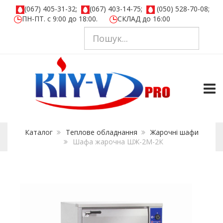
(067) 405-31-32;
(067) 403-14-75;
(050) 528-70-08;
ПН-ПТ. с 9:00 до 18:00.
СКЛАД до 16:00
TOGG
Каталог
Теплове обладнання
Жарочнi шафи
Шафа жарочна ШЖ-2М-2К