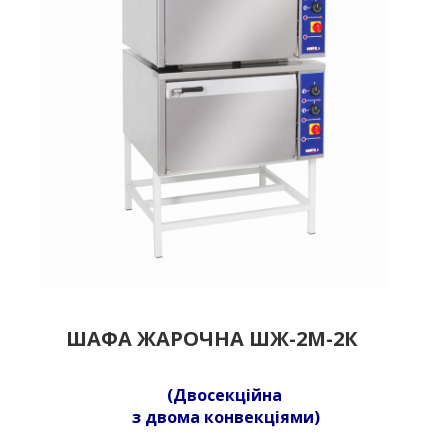
ШАФА ЖАРОЧНА ШЖ-2М-2К
(Двосекційна
з двома конвекціями)