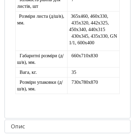
листів, шт
Розміри листа
(д/ш/в),
365х460, 460х330,
мм.
435х320, 442х325,
450х340, 440х315
430х345, 435х330, GN
1/1, 600х400
Габаритні розміри (д/
660х710х830
ш/в), мм.
Вага, кг.
35
Розміри упаковки
(д/
730х780х870
ш/в), мм.
Опис