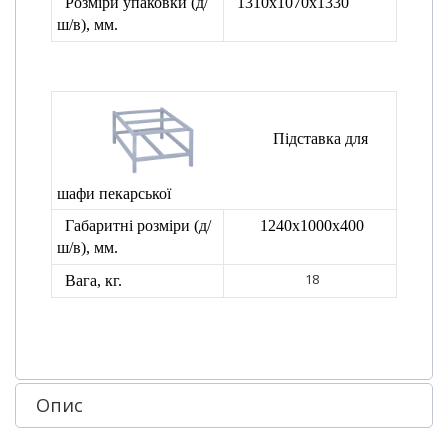
Розміри упаковки (д/
1310х1070х1330
ш/в), мм.
Підставка для
шафи пекарської
Габаритні розміри (д/
1240x1000x400
ш/в), мм.
18
Вага, кг.
Опис