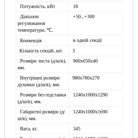
Потужність, кВт
18
Діапазон
+50...+300
регулювання
температури, ℃.
в одній секції
Конвекція
Кількість секцій, шт.
3
Розміри листа (д/ш/в),
960х650х40
мм.
Внутрішні розміри
980х780х270
духовки (д/ш/в), мм.
Розміри без підставки
1240x1000x1290
(д/ш/в), мм.
Габаритні розміри (д/
1240x1000x1690
ш/в), мм.
Вага, кг.
345