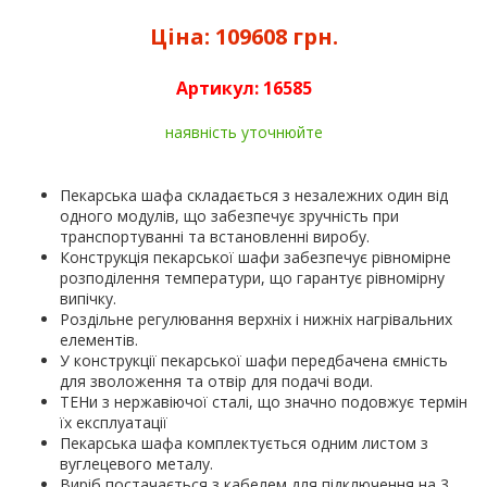
Ціна:
109608 грн.
Артикул:
16585
наявність уточнюйте
Пекарська шафа складається з незалежних один від
одного модулів, що забезпечує зручність при
транспортуванні та встановленні виробу.
Конструкція пекарської шафи забезпечує рівномірне
розподілення температури, що гарантує рівномірну
випічку.
Роздільне регулювання верхніх і нижніх нагрівальних
елементів.
У конструкції пекарської шафи передбачена ємність
для зволоження та отвір для подачі води.
ТЕНи з нержавіючої сталі, що значно подовжує термін
їх експлуатації
Пекарська шафа комплектується одним листом з
вуглецевого металу.
Виріб постачається з кабелем для підключення на 3