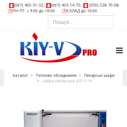
(067) 405-31-32;
(067) 403-14-75;
(050) 528-70-08;
ПН-ПТ. с 9:00 до 18:00.
СКЛАД до 16:00
TOGG
Каталог
Теплове обладнання
Пекарськi шафи
Шафа пекарська ШП-3-1К