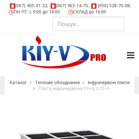
(067) 405-31-32;
(067) 403-14-75;
(050) 528-70-08;
ПН-ПТ. с 9:00 до 18:00.
СКЛАД до 16:00
TOGG
Каталог
Теплове обладнання
Iнфрачервонi плити
Плита інфрачервона ПІЧ-6.2-15 Н