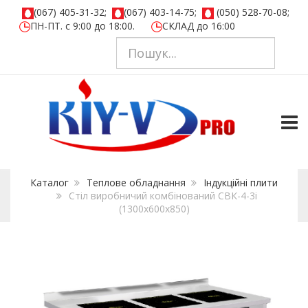
(067) 405-31-32;
(067) 403-14-75;
(050) 528-70-08;
ПН-ПТ. с 9:00 до 18:00.
СКЛАД до 16:00
TOGG
Каталог
Теплове обладнання
Iндукцiйнi плити
Стіл виробничий комбінований СВК-4-3і
(1300х600х850)