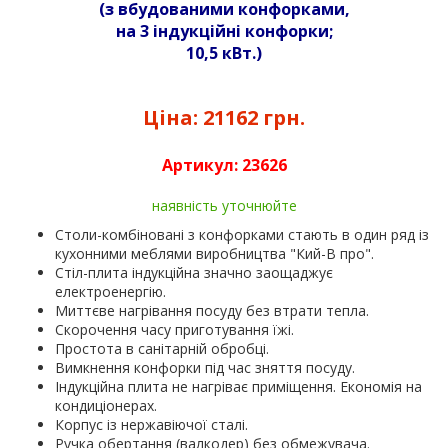
(
з вбудованими конфорками,
на 3 індукційні конфорки;
10,5 кВт.
)
Ціна:
21162 грн.
Артикул:
23626
наявність уточнюйте
Столи-комбіновані з конфорками стають в один ряд із
кухонними меблями виробництва "Кий-В про".
Стіл-плита індукційна значно заощаджує
електроенергію.
Миттєве нагрівання посуду без втрати тепла.
Скорочення часу приготування їжі.
Простота в санітарній обробці.
Вимкнення конфорки під час зняття посуду.
Індукційна плита не нагріває приміщення. Економія на
кондиціонерах.
Корпус із нержавіючої сталі.
Ручка обертання (валкодер) без обмежувача.