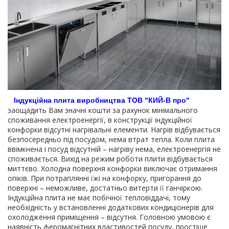
Індукційна плита виробництва ТОВ "КИЙ-В про"
заощадить Вам значні кошти за рахунок мінімального
споживання електроенергії, в конструкції індукційної
конфорки відсутні нагрівальні елементи. Нагрів відбувається
безпосередньо під посудом, нема втрат тепла. Коли плита
ввімкнена і посуд відсутній – нагріву нема, електроенергія не
споживається. Вихід на режим роботи плити відбувається
миттєво. Холодна поверхня конфорки виключає отримання
опіків. При потраплянні їжі на конфорку, пригорання до
поверхні – неможливе, достатньо витерти її ганчіркою.
Індукційна плита не має побічної тепловіддачі, тому
необхідність у встановленні додаткових кондиціонерів для
охолодження приміщення – відсутня. Головною умовою є
наявність феромагнітних властивостей посуду, простіше