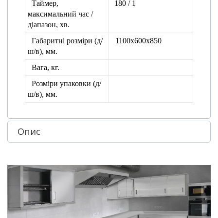
Таймер,
180 / 1
максимальний час /
діапазон, хв.
Габаритні розміри (д/
1100
х600х850
ш/в), мм.
Вага, кг.
Розміри упаковки
(д/
ш/в), мм.
Опис