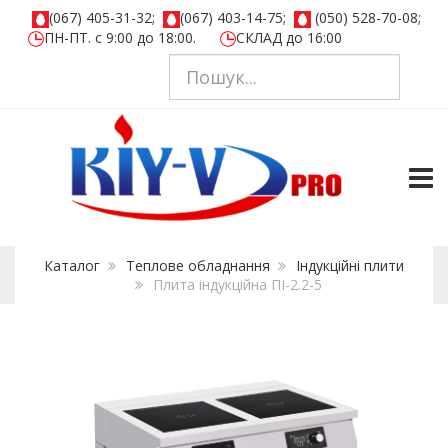
(067) 405-31-32;
(067) 403-14-75;
(050) 528-70-08;
ПН-ПТ. с 9:00 до 18:00.
СКЛАД до 16:00
TOGG
Каталог
Теплове обладнання
Iндукцiйнi плити
Плита індукційна ПІ-2.2-5