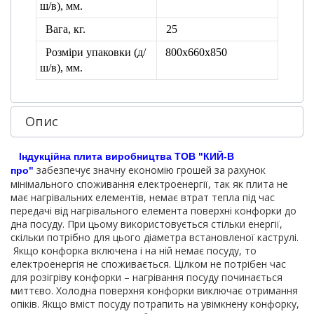
ш/в), мм.
Вага, кг.
25
Розміри упаковки
(д/
800х660х850
ш/в), мм.
Опис
Індукційна плита виробництва ТОВ "КИЙ-В
забезпечує значну економію грошей за рахунок
про"
мінімального споживання електроенергії, так як плита не
має нагрівальних елементів, немає втрат тепла під час
передачі від нагрівального елемента поверхні конфорки до
дна посуду. При цьому використовується стільки енергії,
скільки потрібно для цього діаметра встановленої каструлі.
Якщо конфорка включена і на ній немає посуду, то
електроенергія не споживається. Цілком не потрібен час
для розігріву конфорки – нагрівання посуду починається
миттєво. Холодна поверхня конфорки виключає отримання
опіків. Якщо вміст посуду потрапить на увімкнену конфорку,