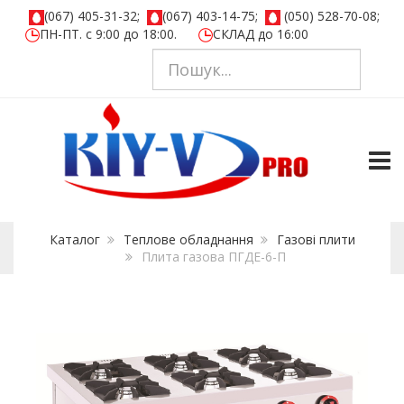
(067) 405-31-32;
(067) 403-14-75;
(050) 528-70-08;
ПН-ПТ. с 9:00 до 18:00.
СКЛАД до 16:00
TOGG
Каталог
Теплове обладнання
Газовi плити
Плита газова ПГДЕ-6-П