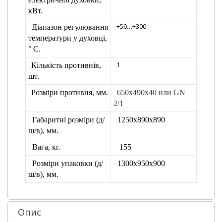
кВт.
+50…+300
Діапазон
регулювання
температури у духовці,
° С.
1
Кількість противнів,
шт.
Розміри противня, мм.
650х490х40 или GN
2/1
Габаритні розміри
(д/
1250х890х890
ш/в), мм.
Вага, кг.
155
Розміри упаковки
(д/
1300х950х900
ш/в), мм.
Опис