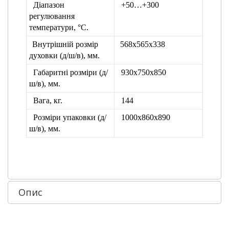
Діапазон
+50…+300
регулювання
температури, °С.
Внутрішній розмір
568х565х338
духовки (д/ш/в), мм.
Габаритні розміри (д/
930x750x850
ш/в), мм.
Вага, кг.
144
Розміри упаковки
(д/
1000х860х890
ш/в), мм.
Опис