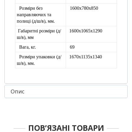
Розміри без
1600х780х850
направляючих та
полиці
(д/ш/в), мм.
Габаритні розміри (д/
1600х1065х1290
ш/в), мм
Вага, кг.
69
Розміри упаковки
(д/
1670х1135х1340
ш/в), мм.
Опис
ПОВ’ЯЗАНІ ТОВАРИ