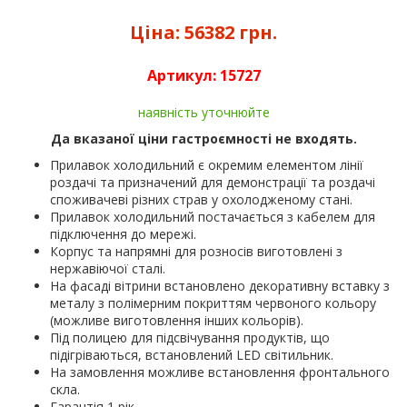
Ціна:
56382 грн.
Артикул:
15727
наявність уточнюйте
Да вказаної ціни гастроємності не входять.
Прилавок холодильний є окремим елементом лінії
роздачі та призначений для демонстрації та роздачі
споживачеві різних страв у охолодженому стані.
Прилавок холодильний постачається з кабелем для
підключення до мережі.
Корпус та напрямні для розносів виготовлені з
нержавіючої сталі.
На фасаді вітрини встановлено декоративну вставку з
металу з полімерним покриттям червоного кольору
(можливе виготовлення інших кольорів).
Під полицею для підсвічування продуктів, що
підігріваються, встановлений LED світильник.
На замовлення можливе встановлення фронтального
скла.
Гарантія 1 рік.