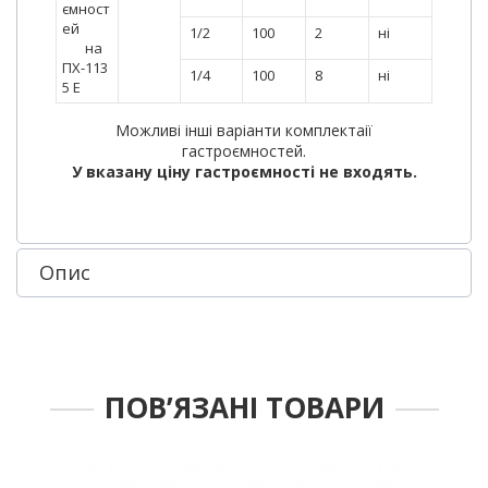
ємност
ей
1/2
100
2
ні
на
ПХ-113
1/4
100
8
ні
5 Е
Можливі інші варіанти комплектаії
гастроємностей.
У вказану ціну гастроємності не входять.
Опис
ПОВ’ЯЗАНІ ТОВАРИ