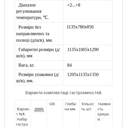
Діапазон
+2...+8
регулювання
температури, ℃.
1135х780х850
Розміри без
направляючих та
полиці
(д/ш/в), мм.
Габаритні розміри (д/
1135х1065х1290
ш/в), мм
Вага, кг.
84
Розміри упаковки
(д/
1205х1135х1350
ш/в), мм.
Варіанти комплектації гастроємностей.
GN
Глиби
Кількіс
Наявні
Варіан
на мм.
ть шт.
сть
т №
1
.
кришк
Набір
и.
гастро