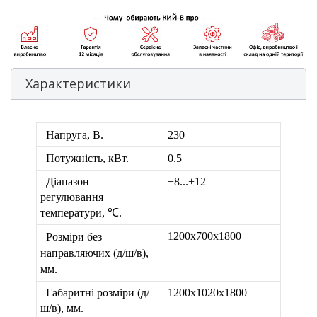
Характеристики
Напруга, В.
230
Потужність, кВт.
0.5
Діапазон
+8...+12
регулювання
температури, ℃.
1200х700х1800
Розміри без
направляючих
(д/ш/в),
мм.
Габаритні розміри (д/
1200х1020х1800
ш/в), мм.