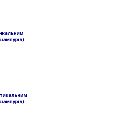
ртикальним
шампурів)
ертикальним
шампурів)