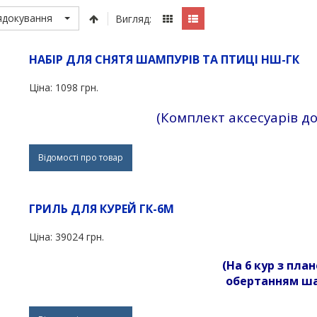
ядокування
Вигляд:
НАБIР ДЛЯ СНЯТЯ ШАМПУРIВ ТА ПТИЦI НШ-ГК
Ціна:
1098 грн.
(Комплект аксесуарів до
Відомості про товар
ГРИЛЬ ДЛЯ КУРЕЙ ГК-6М
Ціна:
39024 грн.
(На 6 кур з пл
обертанням
ша