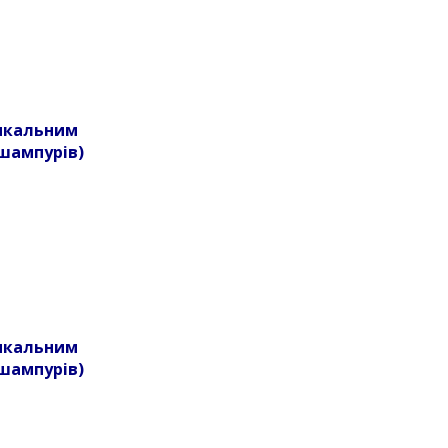
тикальним
шампурів)
тикальним
шампурів)