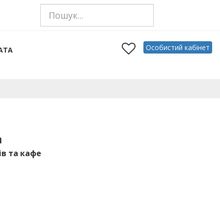
Особистий кабінет
АТА
а
в та кафе