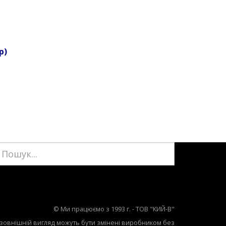
р)
© Ми працюємо з 1993 г. - ТОВ "КИЙ-В"
 зовнішній вигляд можуть бути змінені виробником без