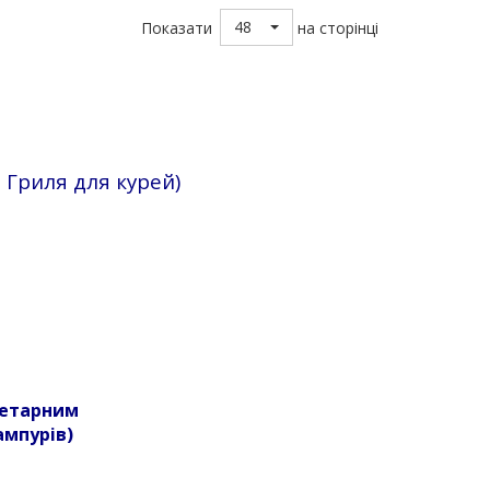
48
Показати
на сторінці
 Гриля для курей)
анетарним
мпурів)