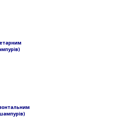
анетарним
мпурів)
ризонтальним
шампурів)